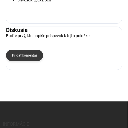
Diskusia
Buďte prvý, kto napíše príspevok k tejto položke.
Pridať komentár
Z
á
p
ä
INFORMÁCIE