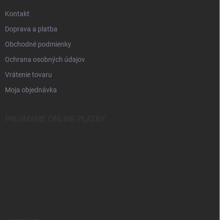
t
i
Kontakt
e
Doprava a platba
Obchodné podmienky
Ochrana osobných údajov
Vrátenie tovaru
Moja objednávka
PRIJÍMAME ONLINE PLATBY