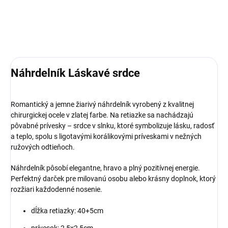
DETAILNÉ INFORMÁCIE
OPÝTAŤ SA
Náhrdelník Láskavé srdce
Romantický a jemne žiarivý náhrdelník vyrobený z kvalitnej
chirurgickej ocele v zlatej farbe. Na retiazke sa nachádzajú
pôvabné prívesky – srdce v slnku, ktoré symbolizuje lásku, radosť
a teplo, spolu s ligotavými korálikovými príveskami v nežných
ružových odtieňoch.
Náhrdelník pôsobí elegantne, hravo a plný pozitívnej energie.
Perfektný darček pre milovanú osobu alebo krásny doplnok, ktorý
rozžiari každodenné nosenie.
dĺžka retiazky: 40+5cm
prívesok: 2,5x2,5cm