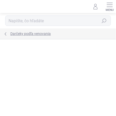
Prejsť
na
obsah
Hľadať
Darčeky podľa venovania