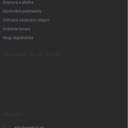
k
Doprava a platba
y
Obchodné podmienky
v
ý
Ochrana osobných údajov
p
i
Vrátenie tovaru
s
Moja objednávka
u
PRIJÍMAME ONLINE PLATBY
KONTAKT
info
@
symboli.sk