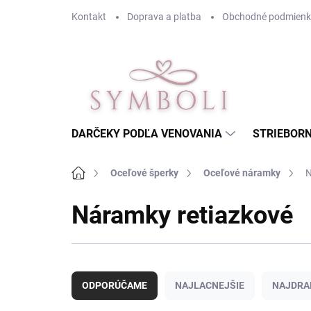
Prejsť
Kontakt
Doprava a platba
Obchodné podmienk
na
obsah
DARČEKY PODĽA VENOVANIA
STRIEBORN
Domov
Oceľové šperky
Oceľové náramky
N
Náramky retiazkové
R
a
ODPORÚČAME
NAJLACNEJŠIE
NAJDRA
d
e