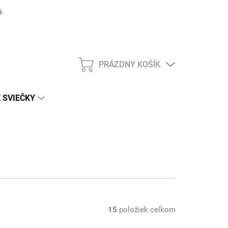
ka
PRÁZDNY KOŠÍK
NÁKUPNÝ
KOŠÍK
 SVIEČKY
15
položiek celkom