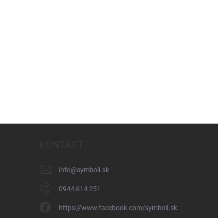
KONTAKT
info
@
symboli.sk
0944 614 251
https://www.facebook.com/symboli.sk