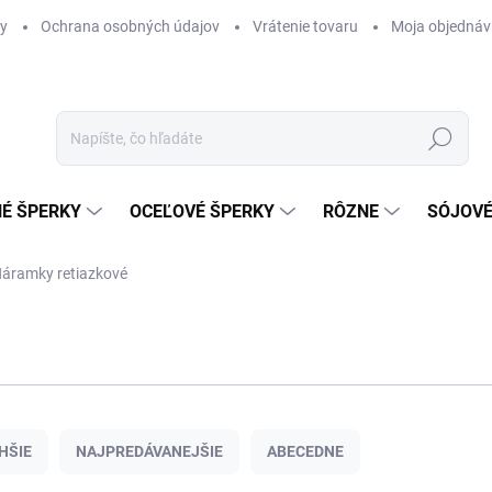
y
Ochrana osobných údajov
Vrátenie tovaru
Moja objednáv
Hľadať
É ŠPERKY
OCEĽOVÉ ŠPERKY
RÔZNE
SÓJOVÉ
áramky retiazkové
HŠIE
NAJPREDÁVANEJŠIE
ABECEDNE