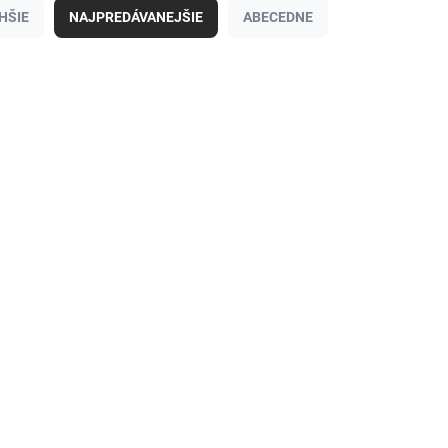
HŠIE
NAJPREDÁVANEJŠIE
ABECEDNE
SKLADOM
Náramok strieborné srdiečko pre
dieťa