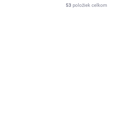
53
položiek celkom
SKLADOM
Náramky Mama & Dcéra prepletené
kruhy