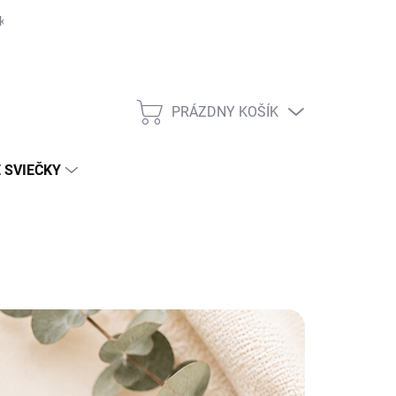
ka
PRÁZDNY KOŠÍK
NÁKUPNÝ
KOŠÍK
 SVIEČKY