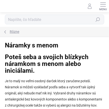
Prejsť
na
obsah
Hľadať
Rôzne
Náramky s menom
Poteš seba a svojich blízkych
náramkom s menom alebo
iniciálami.
Je to malý no veľmi osobný darček ktorý zaručene poteší.
Náramok si môžeš vyskladať podľa seba a vytvoriť tak úplný
originál, aký nebude mať nik iný. Vybrané druhy náramkov sú
antialergické bez kovových komponentov alebo s komponentami
z chirurgickej ocele takže si vyberú aj alergici na bižutérny kov.