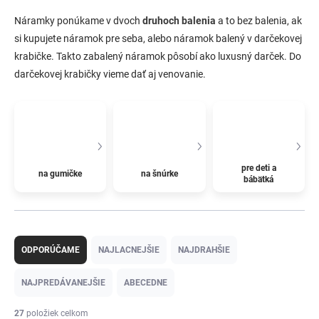
Náramky ponúkame v dvoch
druhoch balenia
a to bez balenia, ak
si kupujete náramok pre seba, alebo náramok balený v darčekovej
krabičke. Takto zabalený náramok pôsobí ako luxusný darček. Do
darčekovej krabičky vieme dať aj venovanie.
pre deti a
na gumičke
na šnúrke
bábätká
R
a
ODPORÚČAME
NAJLACNEJŠIE
NAJDRAHŠIE
d
e
NAJPREDÁVANEJŠIE
ABECEDNE
n
i
27
položiek celkom