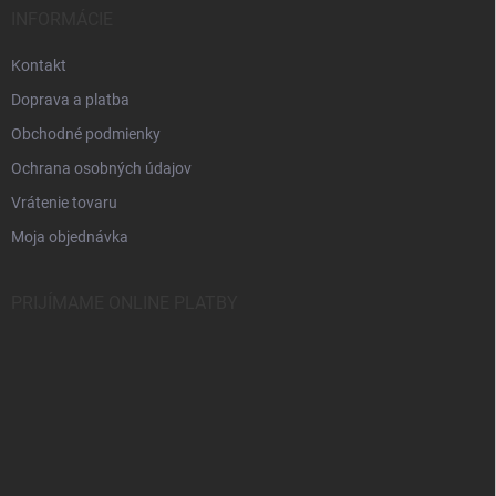
i
ä
k
INFORMÁCIE
e
t
y
v
i
Kontakt
ý
e
p
Doprava a platba
i
Obchodné podmienky
s
u
Ochrana osobných údajov
Vrátenie tovaru
Moja objednávka
PRIJÍMAME ONLINE PLATBY