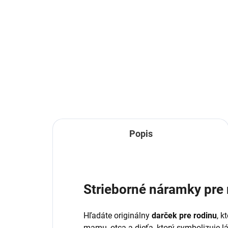
Náramky pre dvojicu
Ná
spojené srdcia
par
€37
€3
Detail
Popis
Strieborné náramky pre 
Hľadáte originálny
darček pre rodinu
, 
mamu, otca a dieťa, ktorý symbolizuje lá