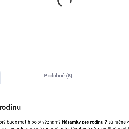
ramky pre dvojicu
Náramok kompas živo
tners in crime
€19
7
Detai
Detail
Podobné (8)
rodinu
ktorý bude mať hlboký význam?
Náramky pre rodinu 7
sú ručne v
sku, jednotu a pevné rodinné puto. Vyrobené sú z kvalitného str