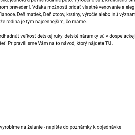
tenom prevedení. Vďaka možnosti pridať vlastné venovanie a e
oce, Deň matiek, Deň otcov, krstiny, výročie alebo inú významn
 že rodina je tým najcennejším, čo máme.
odhadnúť veľkosť detskej ruky, detské náramky sú v dospeláckej
ieť. Pripravili sme Vám na to návod, ktorý nájdete
TU.
 vyrobíme na želanie - napíšte do poznámky k objednávke