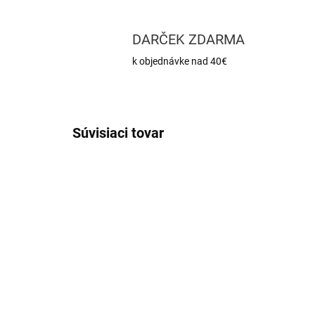
DARČEK ZDARMA
k objednávke nad 40€
Súvisiaci tovar
SKLADOM