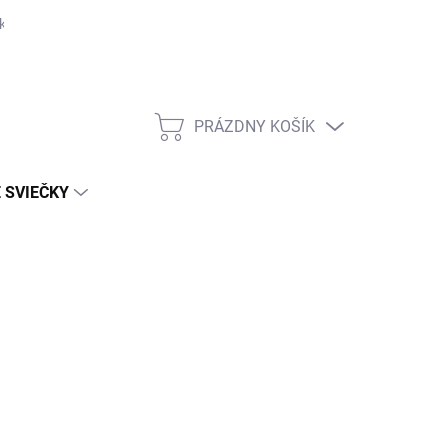
ka
PRÁZDNY KOŠÍK
NÁKUPNÝ
KOŠÍK
 SVIEČKY
IEBRO