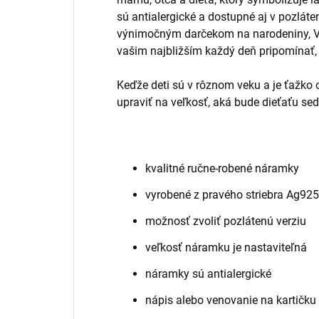
sú antialergické a dostupné aj v pozlá
výnimočným darčekom na narodeniny, Vian
vašim najbližším každý deň pripomínať,
Keďže deti sú v rôznom veku a je ťažko 
upraviť na veľkosť, aká bude dieťaťu sed
kvalitné ručne-robené náramky
vyrobené z pravého striebra Ag925
možnosť zvoliť pozlátenú verziu
veľkosť náramku je nastaviteľná
náramky sú antialergické
nápis alebo venovanie na kartičku