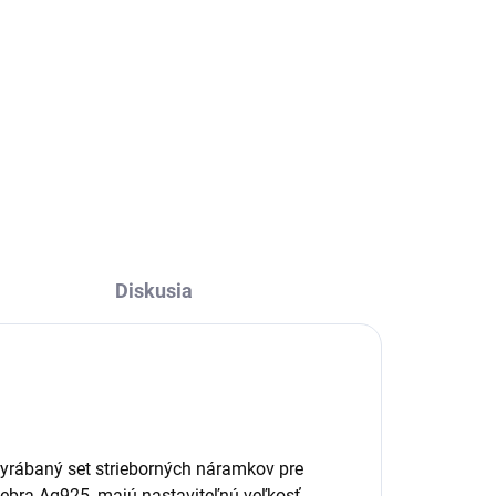
ta
Náramok srdiečko
stredné
€16
od
l
Detail
Diskusia
yrábaný set strieborných náramkov pre
iebra Ag925, majú nastaviteľnú veľkosť,