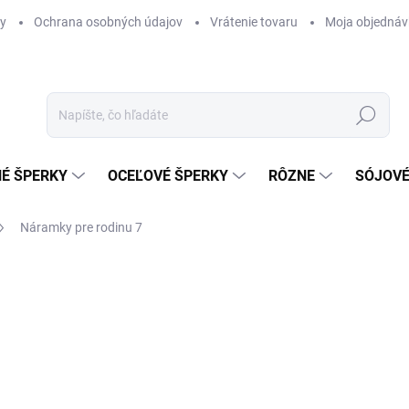
y
Ochrana osobných údajov
Vrátenie tovaru
Moja objednáv
Hľadať
É ŠPERKY
OCEĽOVÉ ŠPERKY
RÔZNE
SÓJOVÉ
Náramky pre rodinu 7
od
€55
/ ks
Jednotková
ZVOĽTE VARIANT
cena:
STR