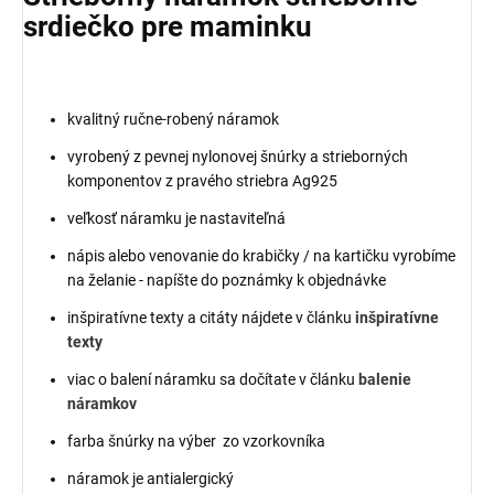
srdiečko pre maminku
kvalitný ručne-robený náramok
vyrobený z pevnej nylonovej šnúrky a strieborných
komponentov z pravého striebra Ag925
veľkosť náramku je nastaviteľná
nápis alebo venovanie do krabičky / na kartičku vyrobíme
na želanie - napíšte do poznámky k objednávke
inšpiratívne texty a citáty nájdete v článku
inšpiratívne
texty
viac o balení náramku sa dočítate v článku
balenie
náramkov
farba šnúrky na výber zo vzorkovníka
náramok je antialergický