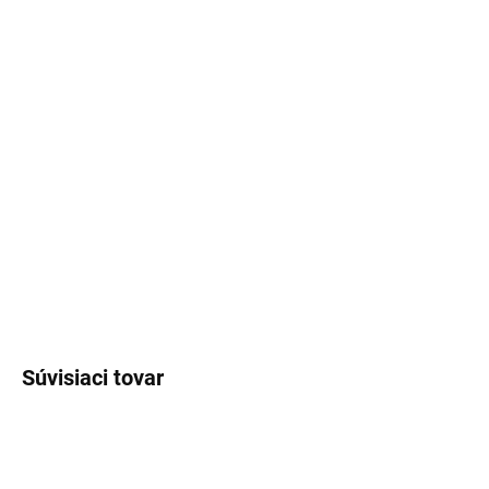
STRIEBRO POZLÁTENÉ 18K RUŽOVÝM ZLATOM
FARBA
ŠNÚRKY
VENOVANIE
−
+
Pridať do košíka
DETAILNÉ INFORMÁCIE
OPÝTAŤ SA
Súvisiaci tovar