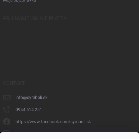
PRIJÍMAME ONLINE PLATBY
KONTAKT
info
@
symboli.sk
0944 614 251
https://www.facebook.com/symboli.sk
symboli.sk/