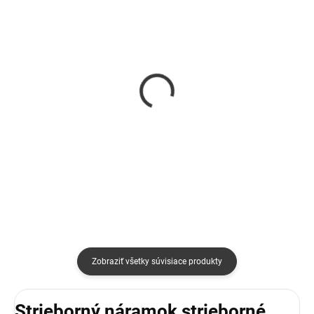
SKLADOM
SKLADOM
Náušnice pozlátené
Náramok malé srdiečko
lístky s perlou
pre starú mamu
€25
€10
od
Do košíka
Detail
Zobraziť všetky súvisiace produkty
Strieborný náramok strieborné