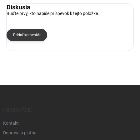
Diskusia
Buďte prvý, kto napíše príspevok k tejto položke.
Pridať komentár
Z
á
p
ä
INFORMÁCIE
t
i
Kontakt
e
Doprava a platba