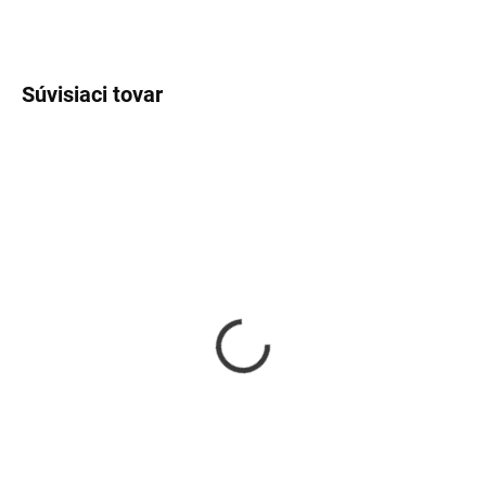
OPÝTAŤ SA
Súvisiaci tovar
SKLADOM
SKLADOM
pánsky náhrdelník 5
pánsky náramok keltský
kruh
€30
€9
Do košíka
Do košíka