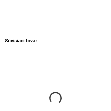
DETAILNÉ INFORMÁCIE
OPÝTAŤ SA
Súvisiaci tovar
SKLADOM
SKLADOM
Náušnice pozlátené
Náramok motýlik
motýliky
€19
€22