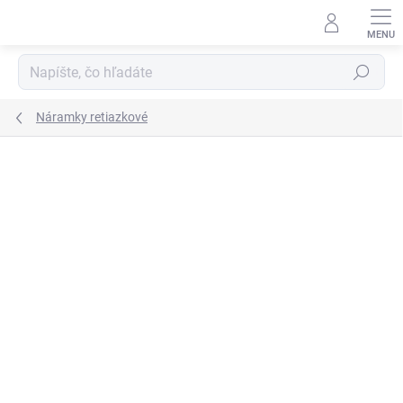
Prejsť
na
obsah
Hľadať
Náramky retiazkové