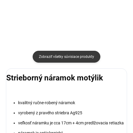
Detail
Do košíka
Zobraziť všetky súvisiace produkty
Strieborný náramok motýlik
kvalitný ručne-robený náramok
vyrobený z pravého striebra Ag925
veľkosť náramku je cca 17cm + 4cm predlžovacia retiazka
náramok je antialergický