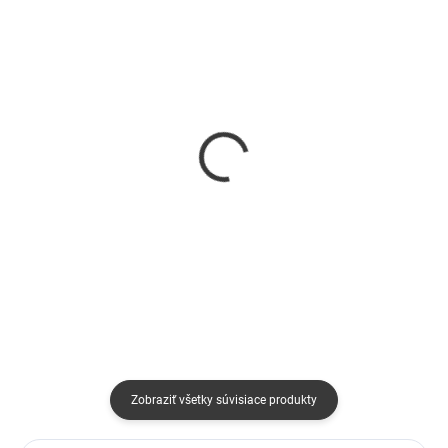
SKLADOM
SKLADOM
Náramok pre učiteľku
Náramok ligotavé
slnečnica
srdiečko pre učiteľku
€20
€17
Detail
Detail
Zobraziť všetky súvisiace produkty