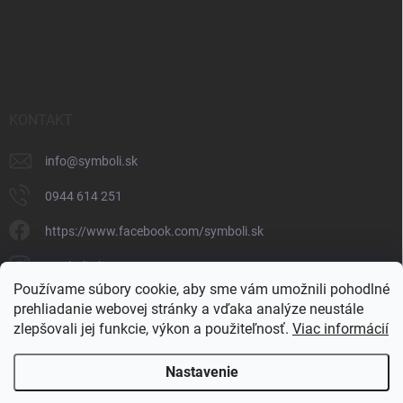
KONTAKT
info
@
symboli.sk
0944 614 251
https://www.facebook.com/symboli.sk
symboli.sk/
Používame súbory cookie, aby sme vám umožnili pohodlné
0944 614 251
prehliadanie webovej stránky a vďaka analýze neustále
zlepšovali jej funkcie, výkon a použiteľnosť.
Viac informácií
https://www.youtube.com/@symbolishop
Nastavenie