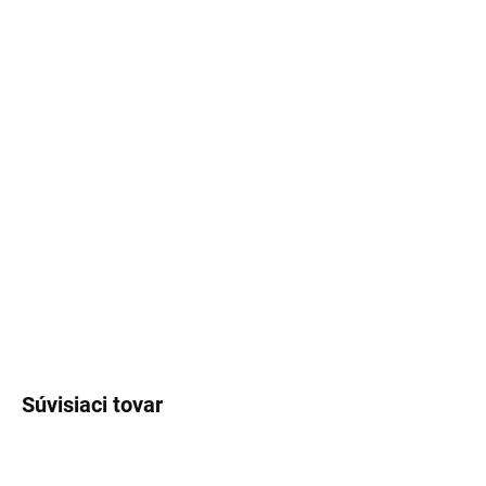
FARBA ŠNÚRKY 2.
NÁRAMOK
FARBA ŠNÚRKY 3.
NÁRAMOK
FARBA ŠNÚRKY 4.
NÁRAMOK
VENOVANIE
−
+
Pridať do košíka
DETAILNÉ INFORMÁCIE
OPÝTAŤ SA
Súvisiaci tovar