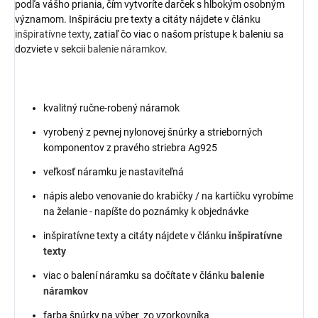
podľa vášho priania, čím vytvoríte darček s hlbokým osobným
významom. Inšpiráciu pre texty a citáty nájdete v článku
inšpiratívne texty
, zatiaľ čo viac o našom prístupe k baleniu sa
dozviete v sekcii
balenie náramkov
.
kvalitný ručne-robený náramok
vyrobený z pevnej nylonovej šnúrky a strieborných
komponentov z pravého striebra Ag925
veľkosť náramku je nastaviteľná
nápis alebo venovanie do krabičky / na kartičku vyrobíme
na želanie - napíšte do poznámky k objednávke
inšpiratívne texty a citáty nájdete v článku
inšpiratívne
texty
viac o balení náramku sa dočítate v článku
balenie
náramkov
farba šnúrky na výber zo vzorkovníka