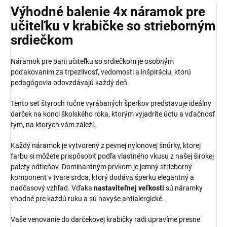
Výhodné balenie 4x náramok pre
učiteľku v krabičke so strieborným
srdiečkom
Náramok pre pani učiteľku so srdiečkom je osobným
poďakovaním za trpezlivosť, vedomosti a inšpiráciu, ktorú
pedagógovia odovzdávajú každý deň.
Tento set štyroch ručne vyrábaných šperkov predstavuje ideálny
darček na konci školského roka, ktorým vyjadríte úctu a vďačnosť
tým, na ktorých vám záleží.
Každý náramok je vytvorený z pevnej nylonovej šnúrky, ktorej
farbu si môžete prispôsobiť podľa vlastného vkusu z našej širokej
palety odtieňov. Dominantným prvkom je jemný strieborný
komponent v tvare srdca, ktorý dodáva šperku elegantný a
nadčasový vzhľad. Vďaka
nastaviteľnej veľkosti
sú náramky
vhodné pre každú ruku a sú navyše antialergické.
Vaše venovanie do darčekovej krabičky radi upravíme presne