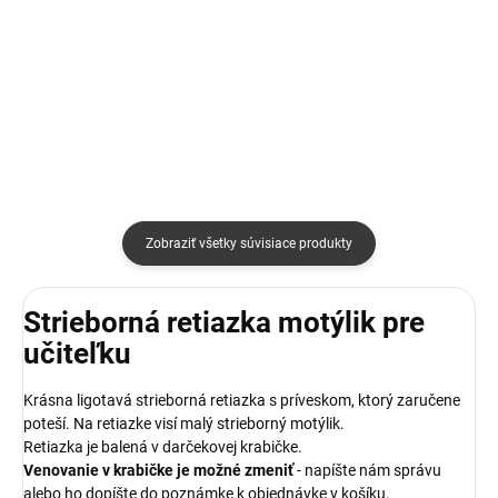
€36
€37
Detail
Detail
Zobraziť všetky súvisiace produkty
Strieborná retiazka motýlik pre
učiteľku
Krásna ligotavá strieborná retiazka s príveskom, ktorý zaručene
poteší. Na retiazke visí malý strieborný motýlik.
Retiazka je balená v darčekovej krabičke.
Venovanie v krabičke je možné zmeniť
- napíšte nám správu
alebo ho dopíšte do poznámke k objednávke v košíku.