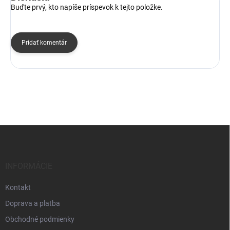
Buďte prvý, kto napíše príspevok k tejto položke.
Pridať komentár
Z
á
p
ä
INFORMÁCIE
t
i
Kontakt
e
Doprava a platba
Obchodné podmienky