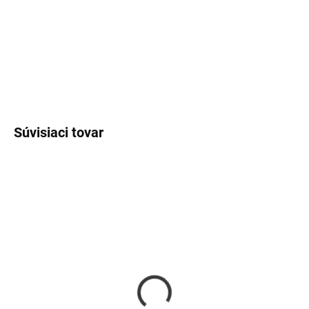
−
+
Pridať do košíka
DETAILNÉ INFORMÁCIE
OPÝTAŤ SA
Súvisiaci tovar
SKLADOM
SKLADOM
Strieborná retiazka
Strieborná retiazka
nekonečná láska
srdiečko 2