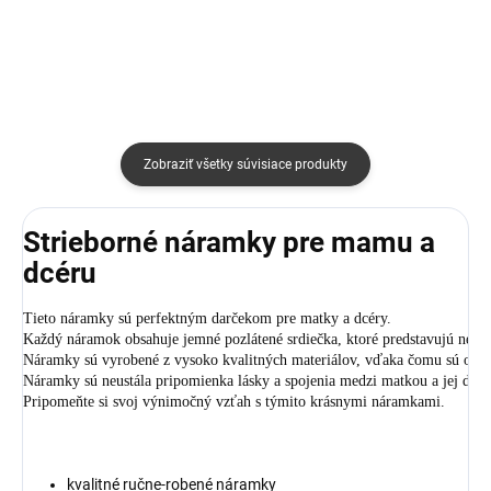
Zobraziť všetky súvisiace produkty
Strieborné náramky pre mamu a
dcéru
Tieto náramky sú perfektným darčekom pre matky a dcéry. 
Každý náramok obsahuje jemné pozlátené srdiečka, ktoré predstavujú nero
Náramky sú vyrobené z vysoko kvalitných materiálov, vďaka čomu sú odoln
Náramky sú neustála pripomienka lásky a spojenia medzi matkou a jej dieťa
Pripomeňte si svoj výnimočný vzťah s týmito krásnymi náramkami.
kvalitné ručne-robené náramky