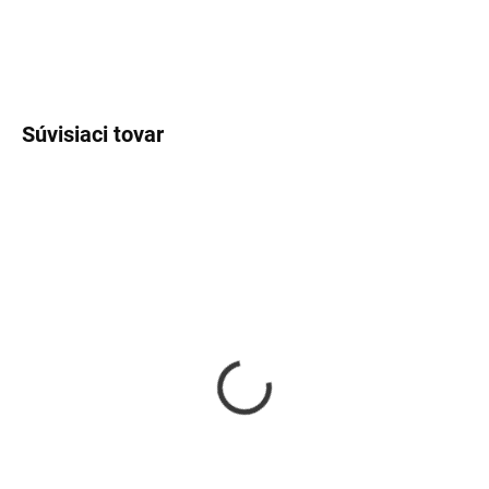
DETAILNÉ INFORMÁCIE
OPÝTAŤ SA
Súvisiaci tovar
SKLADOM
SKLADOM
Strieborný náramok
Strieborný náramok
srdiečko veľké
srdiečko
€26
€25
Detail
Detail