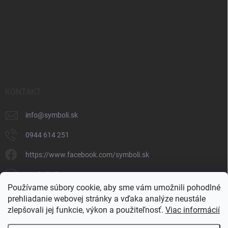
KONTAKT
info
@
symboli.sk
0944 614 251
https://www.facebook.com/symboli.sk
symboli.sk/
Používame súbory cookie, aby sme vám umožnili pohodlné
0944 614 251
prehliadanie webovej stránky a vďaka analýze neustále
zlepšovali jej funkcie, výkon a použiteľnosť.
Viac informácií
https://www.youtube.com/@symbolishop