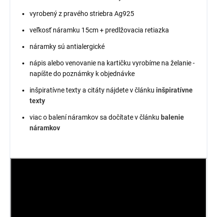
vyrobený z pravého striebra Ag925
veľkosť náramku 15cm + predlžovacia retiazka
náramky sú antialergické
nápis alebo venovanie na kartičku
vyrobíme na želanie -
napíšte do poznámky k objednávke
inšpiratívne texty a citáty nájdete v článku
inšpiratívne
texty
viac o balení náramkov sa dočítate v článku
balenie
náramkov