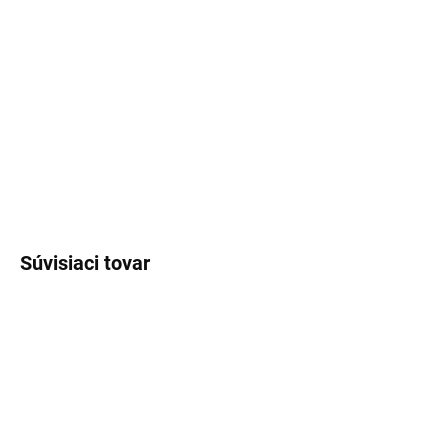
VENOVANIE
−
+
Pridať do košíka
DETAILNÉ INFORMÁCIE
OPÝTAŤ SA
Súvisiaci tovar