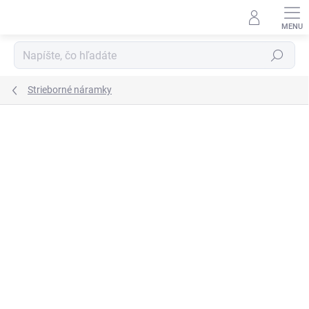
Prejsť
na
obsah
Hľadať
Strieborné náramky