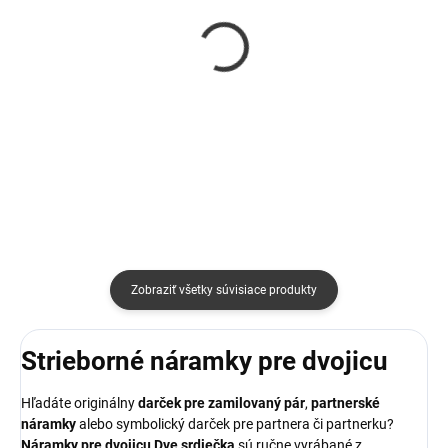
SKLADOM
SKLADOM
Náramky Mama & Dcéra
Náramky pre dvojicu
srdiečka
nekonečno 3
€48
€39
Detail
Detail
Zobraziť všetky súvisiace produkty
Strieborné náramky pre dvojicu
Hľadáte originálny
darček pre zamilovaný pár
,
partnerské
náramky
alebo symbolický darček pre partnera či partnerku?
Náramky pre dvojicu Dve srdiečka
sú ručne vyrábané z