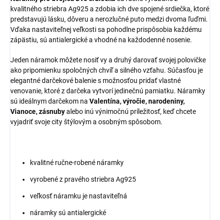
kvalitného striebra Ag925 a zdobia ich dve spojené srdiečka, ktoré
predstavujú lásku, dôveru a nerozlučné puto medzi dvoma ľuďmi.
Vďaka nastaviteľnej veľkosti sa pohodlne prispôsobia každému
zápästiu, sú antialergické a vhodné na každodenné nosenie.
Jeden náramok môžete nosiť vy a druhý darovať svojej polovičke
ako pripomienku spoločných chvíľ a silného vzťahu. Súčasťou je
elegantné darčekové balenie s možnosťou pridať vlastné
venovanie, ktoré z darčeka vytvorí jedinečnú pamiatku. Náramky
sú ideálnym darčekom na
Valentína, výročie, narodeniny,
Vianoce, zásnuby
alebo inú výnimočnú príležitosť, keď chcete
vyjadriť svoje city štýlovým a osobným spôsobom.
kvalitné ručne-robené náramky
vyrobené z pravého striebra Ag925
veľkosť náramku je nastaviteľná
náramky sú antialergické