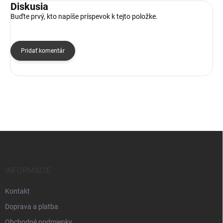
Diskusia
Buďte prvý, kto napíše príspevok k tejto položke.
Pridať komentár
Z
á
p
ä
INFORMÁCIE
t
i
Kontakt
e
Doprava a platba
Obchodné podmienky