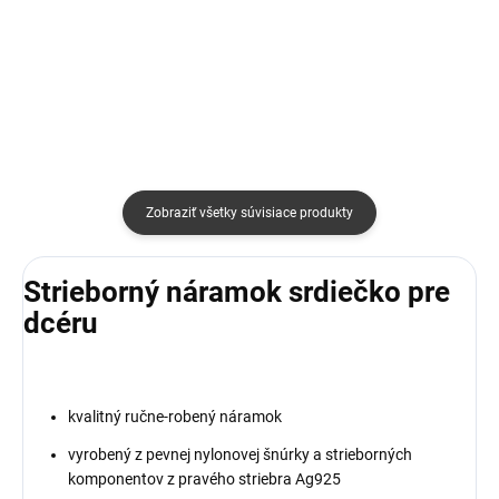
Detail
Detail
Zobraziť všetky súvisiace produkty
Strieborný náramok srdiečko pre
dcéru
kvalitný ručne-robený náramok
vyrobený z pevnej nylonovej šnúrky a strieborných
komponentov z pravého striebra Ag925