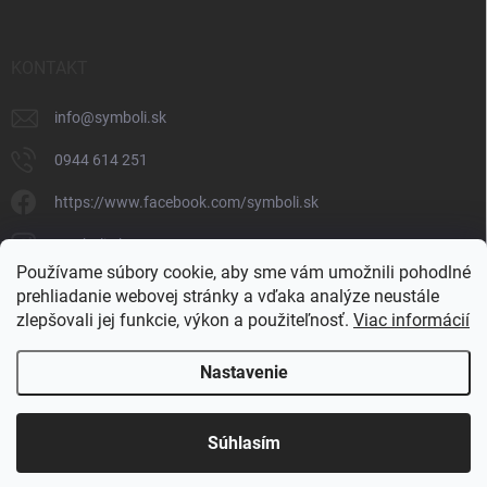
KONTAKT
info
@
symboli.sk
0944 614 251
https://www.facebook.com/symboli.sk
symboli.sk/
Používame súbory cookie, aby sme vám umožnili pohodlné
0944 614 251
prehliadanie webovej stránky a vďaka analýze neustále
zlepšovali jej funkcie, výkon a použiteľnosť.
Viac informácií
https://www.youtube.com/@symbolishop
Nastavenie
Copyright 2026
SYMBOLI
. Všetky práva vyhradené.
Súhlasím
Vytvoril Shoptet