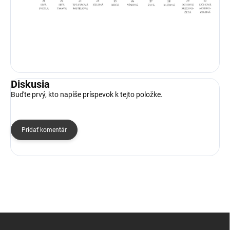
Diskusia
Buďte prvý, kto napíše príspevok k tejto položke.
Pridať komentár
Z
á