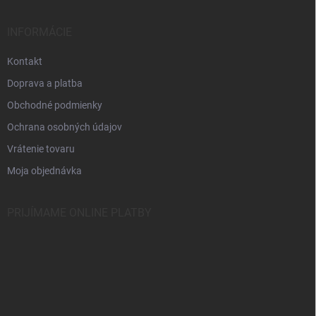
p
ä
INFORMÁCIE
t
i
Kontakt
e
Doprava a platba
Obchodné podmienky
Ochrana osobných údajov
Vrátenie tovaru
Moja objednávka
PRIJÍMAME ONLINE PLATBY