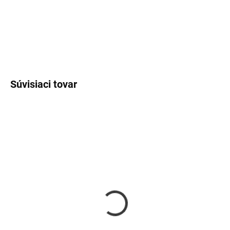
DETAILNÉ INFORMÁCIE
OPÝTAŤ SA
Súvisiaci tovar
SKLADOM
SKLADOM
Strieborná retiazka
Náramok červené
delfín pre dcéru
srdiečko pre dcéru
€35
€19