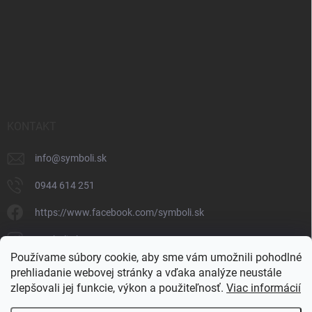
KONTAKT
info
@
symboli.sk
0944 614 251
https://www.facebook.com/symboli.sk
symboli.sk/
Používame súbory cookie, aby sme vám umožnili pohodlné
0944 614 251
prehliadanie webovej stránky a vďaka analýze neustále
zlepšovali jej funkcie, výkon a použiteľnosť.
Viac informácií
https://www.youtube.com/@symbolishop