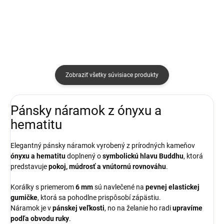
Zobraziť všetky súvisiace produkty
Pánsky náramok z ónyxu a
hematitu
Elegantný pánsky náramok vyrobený z prírodných kameňov
ónyxu a hematitu
doplnený o
symbolickú hlavu Buddhu
, ktorá
predstavuje
pokoj, múdrosť a vnútornú rovnováhu
.
Korálky s priemerom
6 mm
sú navlečené na
pevnej elastickej
gumičke
, ktorá sa pohodlne prispôsobí zápästiu.
Náramok je v
pánskej veľkosti
, no na želanie ho radi
upravíme
podľa obvodu ruky
.