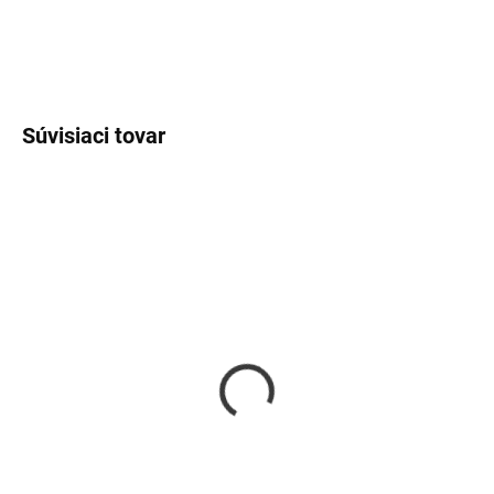
DETAILNÉ INFORMÁCIE
OPÝTAŤ SA
Súvisiaci tovar
SKLADOM
SKLADOM
Pánsky náramok GOLD
Pánsky náramok CUBE
black
€12
€12
Detail
Detail