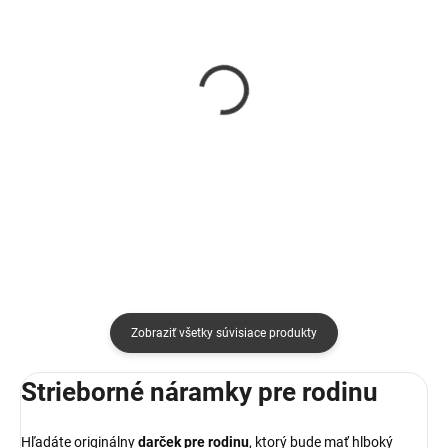
SKLADOM
SKLADOM
Náramok srdcia
Náramky pre dvojicu
partners in crime
€19
€37
Detail
Detail
Zobraziť všetky súvisiace produkty
Strieborné náramky pre rodinu
Hľadáte originálny
darček pre rodinu
, ktorý bude mať hlboký