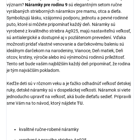
význam?
Náramky pre rodinu 9
sú elegantným setom ručne
vyrábaných strieborných náramkov pre mamu, otca a dieťa.
Symbolizujú lásku, vzájomnú podporu, jednotu a pevné rodinné
puto, ktoré si môžete pripomínať každý deň. Náramky sú
vyrobené z kvalitného striebra Ag925, majú nastaviteľnú veľkosť,
sú antialergické a dostupné aj v pozlátenom prevedení. Vďaka
možnosti pridať vlastné venovanie a darčekovému baleniu sú
ideálnym darčekom na narodeniny, Vianoce, Deň matiek, Deň
otcov, krstiny, výročie alebo inú výnimočnú rodinnú príležitosť.
Tento set bude vašim najbližším každý deň pripomínať, že rodina
je tým najväčším pokladom.
Keďže deti sú v rôznom veku a je ťažko odhadnúť veľkosť detskej
ruky, detské náramky sú v dospeláckej veľkosti. Náramok si viete
jednoducho upraviť na veľkosť, aká bude dieťaťu sedieť. Pripravili
sme Vám na to návod, ktorý nájdete
TU.
kvalitné ručne-robené náramky
vyrobené z pravého striebra Ag925