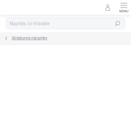
Prejsť
na
obsah
Hľadať
Strieborné náramky