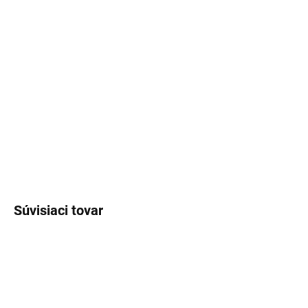
FARBA ŠNÚRKY
DIEŤA/DETI
VENOVANIE
−
+
Pridať do košíka
DETAILNÉ INFORMÁCIE
OPÝTAŤ SA
Súvisiaci tovar