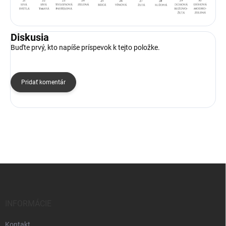
Diskusia
Buďte prvý, kto napíše príspevok k tejto položke.
Pridať komentár
Z
á
p
ä
INFORMÁCIE
t
i
Kontakt