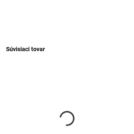
DETAILNÉ INFORMÁCIE
OPÝTAŤ SA
Súvisiaci tovar
SKLADOM
SKLADOM
Náramky pre rodinu 9
Náramok kotva
€46
€19
od