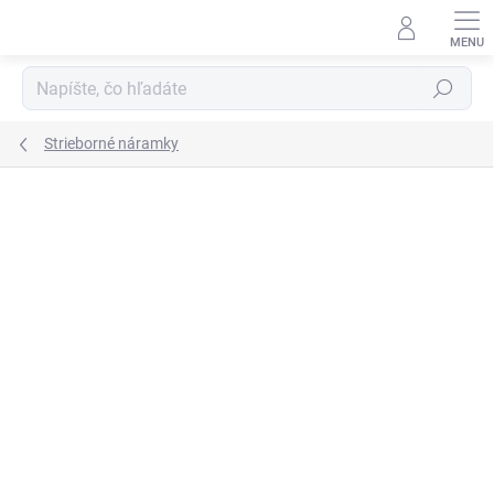
Prejsť
na
obsah
Hľadať
Strieborné náramky