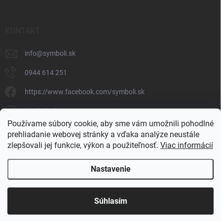
KONTAKT
info
@
symboli.sk
0944 614 251
https://www.facebook.com/symboli.sk
symboli.sk/
Používame súbory cookie, aby sme vám umožnili pohodlné
0944 614 251
prehliadanie webovej stránky a vďaka analýze neustále
zlepšovali jej funkcie, výkon a použiteľnosť.
Viac informácií
https://www.youtube.com/@symbolishop
Nastavenie
Copyright 2026
SYMBOLI
. Všetky práva vyhradené.
Súhlasím
Vytvoril Shoptet