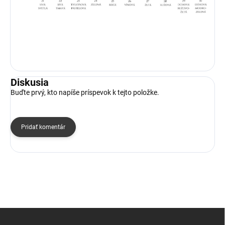
Diskusia
Buďte prvý, kto napíše príspevok k tejto položke.
Pridať komentár
Z
á