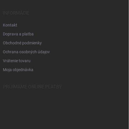
p
ä
INFORMÁCIE
t
i
Kontakt
e
Doprava a platba
Obchodné podmienky
Ochrana osobných údajov
Vrátenie tovaru
Moja objednávka
PRIJÍMAME ONLINE PLATBY