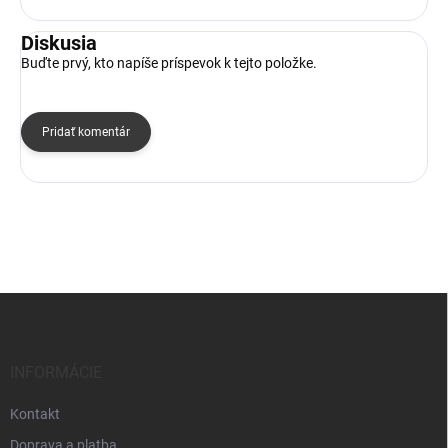
Diskusia
Buďte prvý, kto napíše príspevok k tejto položke.
Pridať komentár
Z
á
p
ä
INFORMÁCIE
t
i
Kontakt
e
Doprava a platba