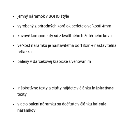
jemný náramok v BOHO štýle
vyrobený z prírodných korálok perlete o veľkosti 4mm
kovové komponenty sú z kvalitného bižutérneho kovu
veľkosť náramku je nastaviteľná od 18cm + nastaviteľná
retiazka
balený v darčekovej krabičke s venovaním
inšpiratívne texty a citáty nájdete v článku
inšpiratívne
texty
viac o balení náramku sa dočítate v článku
balenie
náramkov