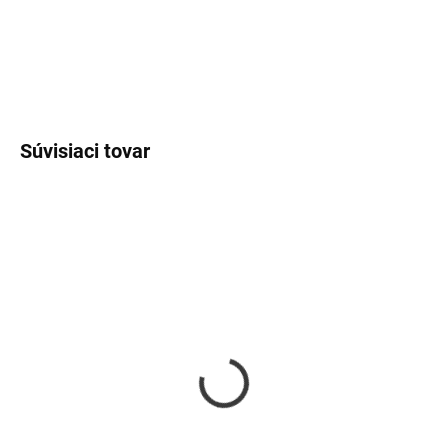
DETAILNÉ INFORMÁCIE
OPÝTAŤ SA
Súvisiaci tovar
SKLADOM
SKLADOM
Náramok s perleťou a
Karma náramok
srdiečkom pre dcéru
€14
€9,50
Do košíka