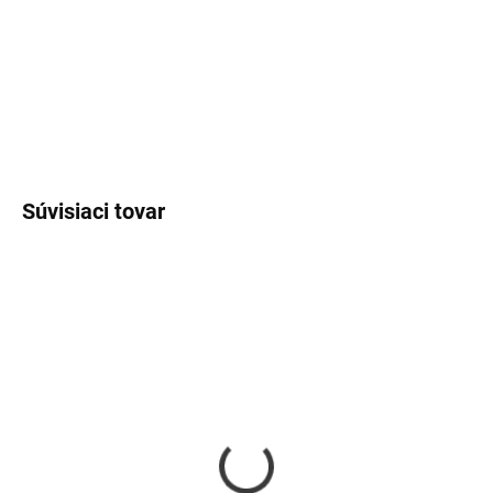
−
+
Pridať do košíka
DETAILNÉ INFORMÁCIE
OPÝTAŤ SA
Súvisiaci tovar
SKLADOM
SKLADOM
Strieborná retiazka
Náramok krištálikové
krídlo so zirkónom
srdiečko