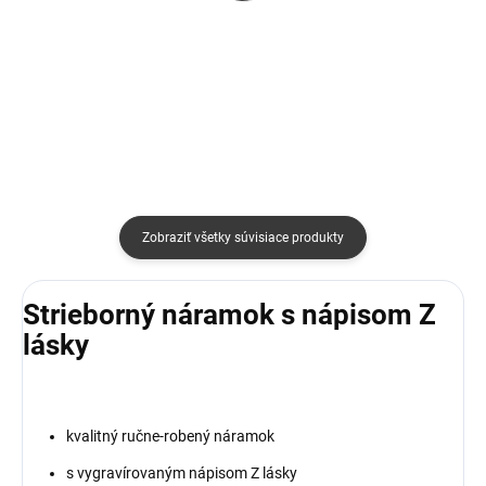
€38
€10
Detail
Detail
Zobraziť všetky súvisiace produkty
Strieborný náramok s nápisom Z
lásky
kvalitný ručne-robený náramok
s vygravírovaným nápisom Z lásky