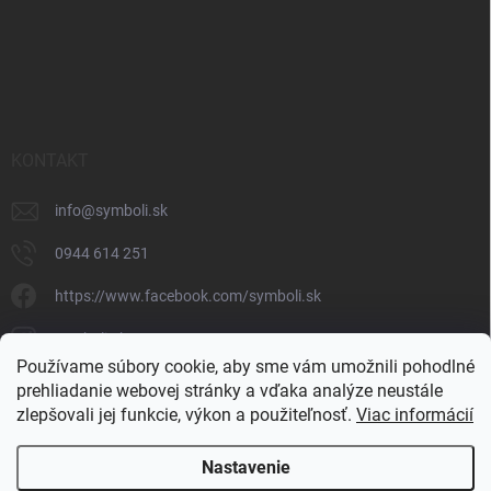
KONTAKT
info
@
symboli.sk
0944 614 251
https://www.facebook.com/symboli.sk
symboli.sk/
Používame súbory cookie, aby sme vám umožnili pohodlné
0944 614 251
prehliadanie webovej stránky a vďaka analýze neustále
zlepšovali jej funkcie, výkon a použiteľnosť.
Viac informácií
https://www.youtube.com/@symbolishop
Nastavenie